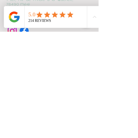
78490 Méré
hello@latribudebebe.com
+33 1 30 59 54 67
Besoin d'un renseignement
?
N'hésitez pas à nous
transmettre votre demande.
Prénom
Nom
E-mail