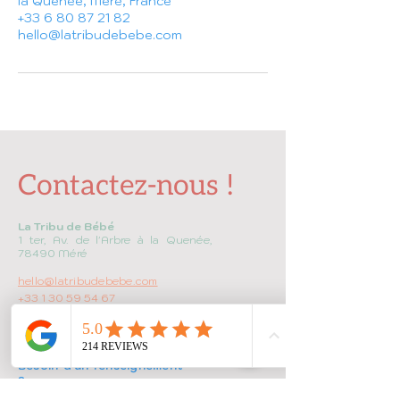
la Quenée, Méré, France
+33 6 80 87 21 82
hello@latribudebebe.com
Contactez-nous !
La Tribu de Bébé
1 ter, Av. de l'Arbre à la Quenée,
78490 Méré
hello@latribudebebe.com
+33 1 30 59 54 67
Besoin d'un renseignement
?
N'hésitez pas à nous