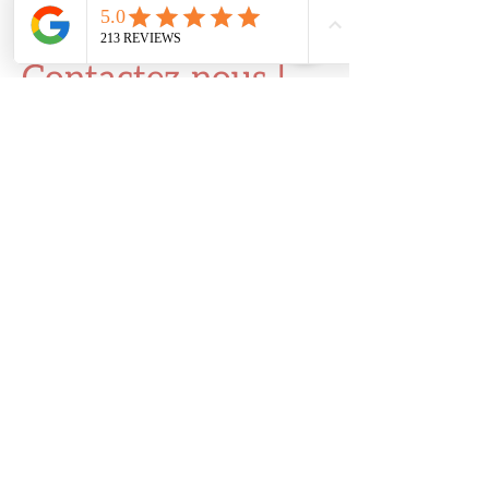
Contactez-nous !
La Tribu de Bébé
1 ter, Av. de l'Arbre à la Quenée,
78490 Méré
hello@latribudebebe.com
+33 1 30 59 54 67
Besoin d'un renseignement
?
N'hésitez pas à nous
transmettre votre demande.
Prénom
Nom