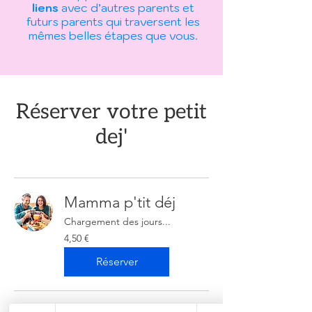
liens
avec d’autres parents et
futurs parents qui traversent les
mêmes belles étapes que vous.
Réserver votre petit
dej'
Mamma p'tit déj
Chargement des jours...
4,50
4,50 €
euros
Réserver