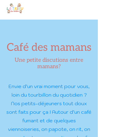
Café des mamans
Une petite discutions entre
mamans?
Envie d’un vrai moment pour vous,
loin du tourbillon du quotidien ?
Nos petits-déjeuners tout doux
sont faits pour ça ! Autour d’un café
fumant et de quelques
viennoiseries, on papote, on rit, on